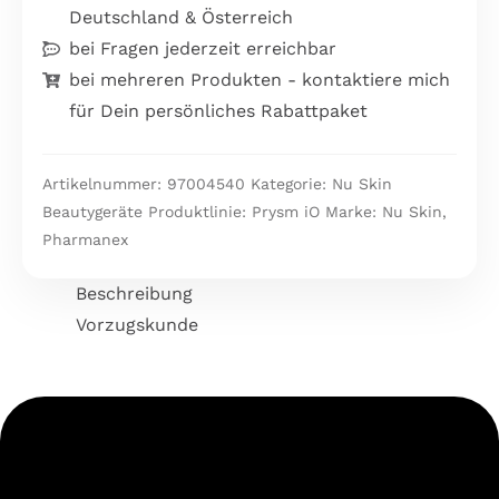
Deutschland & Österreich
bei Fragen jederzeit erreichbar
bei mehreren Produkten - kontaktiere mich
für Dein persönliches Rabattpaket
Artikelnummer:
97004540
Kategorie:
Nu Skin
Beautygeräte
Produktlinie:
Prysm iO
Marke:
Nu Skin
,
Pharmanex
Beschreibung
Vorzugskunde