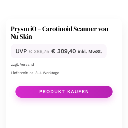
Prysm iO – Carotinoid Scanner von
Nu Skin
Ursprünglicher
Aktueller
UVP
€
309,40
€
386,75
inkl. MwSt.
Preis
Preis
zzgl.
Versand
war:
ist:
€ 386,75
€ 309,40.
Lieferzeit: ca. 3-4 Werktage
PRODUKT KAUFEN