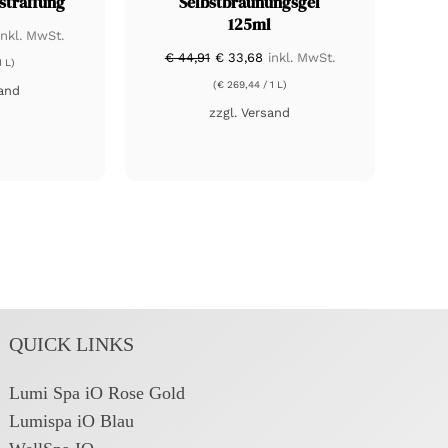
straffung
Selbstbräunungsgel
125ml
licher
ktueller
inkl. MwSt.
reis
Ursprünglicher
Aktueller
€
44,91
€
33,68
inkl. MwSt.
st:
1 L)
Preis
Preis
 54,21.
war:
ist:
(
€
269,44
/ 1 L)
and
€ 44,91
€ 33,68.
zzgl.
Versand
QUICK LINKS
Lumi Spa iO Rose Gold
Lumispa iO Blau