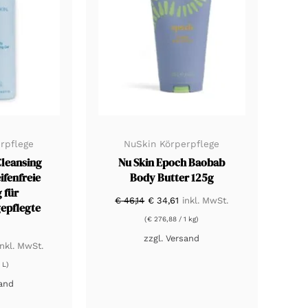
rpflege
NuSkin Körperpflege
Cleansing
Nu Skin Epoch Baobab
ifenfreie
Body Butter 125g
 für
Ursprünglicher
Aktueller
€
46,14
€
34,61
inkl. MwSt.
epflegte
Preis
Preis
war:
ist:
(
€
276,88
/ 1 kg)
€ 46,14
€ 34,61.
zzgl.
Versand
glicher
ktueller
inkl. MwSt.
reis
t:
 L)
 23,19.
and