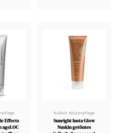
rpflege
NuSkin Körperpflege
c Effects
Sunright Insta Glow
in ageLOC
Nuskin getöntes