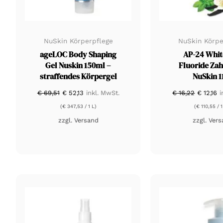
NuSkin Körperpflege
NuSkin Körpe
ageLOC Body Shaping
AP-24 Whit
Gel Nuskin 150ml –
Fluoride Za
straffendes Körpergel
NuSkin 1
Ursprünglicher
Aktueller
Ursprün
A
€
69,51
€
52,13
inkl. MwSt.
€
16,22
€
12,16
i
Preis
Preis
Preis
Pr
war:
ist:
war:
is
(
€
347,53
/ 1 L)
(
€
110,55
/ 1
€ 69,51
€ 52,13.
€ 16,22
€ 
zzgl.
Versand
zzgl.
Vers