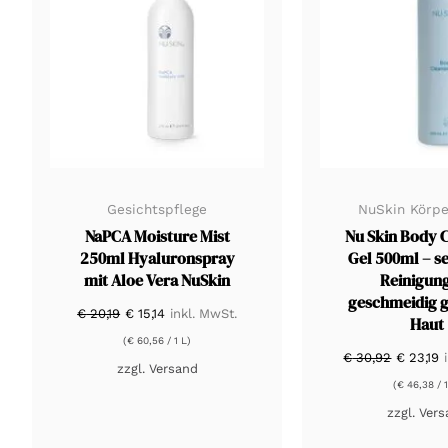
Gesichtspflege
NuSkin Körpe
NaPCA Moisture Mist
Nu Skin Body 
250ml Hyaluronspray
Gel 500ml – se
mit Aloe Vera NuSkin
Reinigung
geschmeidig g
Ursprünglicher
Aktueller
€
20,19
€
15,14
inkl. MwSt.
Haut
Preis
Preis
war:
ist:
(
€
60,56
/ 1 L)
Ursprün
A
€ 20,19
€ 15,14.
€
30,92
€
23,19
Preis
P
zzgl.
Versand
war:
is
(
€
46,38
/ 1
€ 30,92
€
zzgl.
Vers