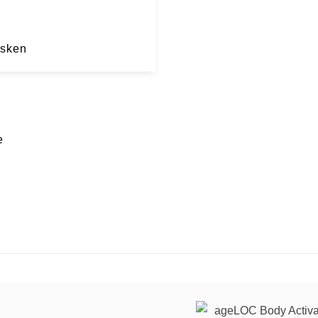
asken
e