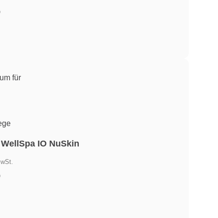
)
.
ege
 WellSpa IO NuSkin
er
MwSt.
)
.