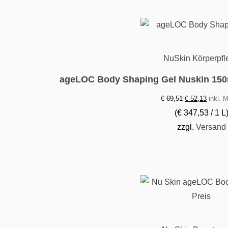
NuSkin Körperpfl
ageLOC Body Shaping Gel Nuskin 150m
Ursprünglicher
Aktuell
€
69,51
€
52,13
inkl. 
Preis
Preis
(
€
347,53
/ 1 L
war:
ist:
zzgl.
Versand
€ 69,51
€ 52,13