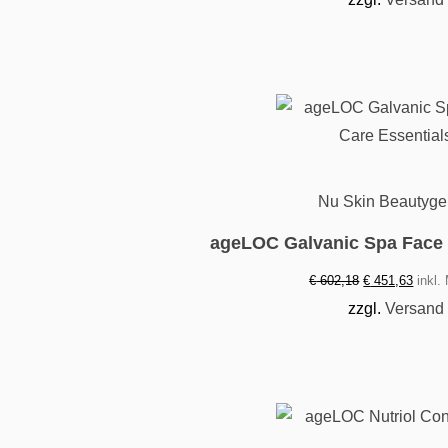
€ 71,37
€ 53,53
Nu Skin Beautyge
ageLOC Galvanic Spa Face 
Ursprünglicher
Aktuel
€
602,18
€
451,63
inkl.
Preis
Preis
zzgl.
Versand
war:
ist:
€ 602,18
€ 451