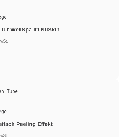
ege
 für WellSpa IO NuSkin
er
MwSt.
)
.
ege
ifach Peeling Effekt
er
MwSt.