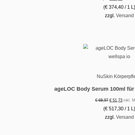
Preis
Preis
(
€
374,40
/ 1 L
war:
ist:
zzgl.
Versand
€ 62,40
€ 46,80
NuSkin Körperpfl
ageLOC Body Serum 100ml für
Ursprünglicher
Aktuell
€
68,97
€
51,73
inkl. 
Preis
Preis
(
€
517,30
/ 1 L
war:
ist:
zzgl.
Versand
€ 68,97
€ 51,73