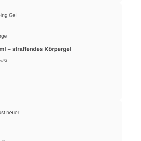
ege
l – straffendes Körpergel
er
MwSt.
)
.