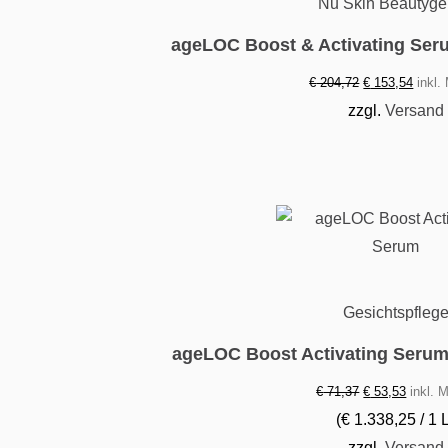
Nu Skin Beautyge
ageLOC Boost & Activating Ser
Ursprünglicher
Aktuel
€
204,72
€
153,54
inkl.
Preis
Preis
zzgl.
Versand
war:
ist:
€ 204,72
€ 153
Gesichtspfleg
ageLOC Boost Activating Serum
Ursprünglicher
Aktuell
€
71,37
€
53,53
inkl. 
Preis
Preis
(
€
1.338,25
/ 1 
war:
ist:
zzgl.
Versand