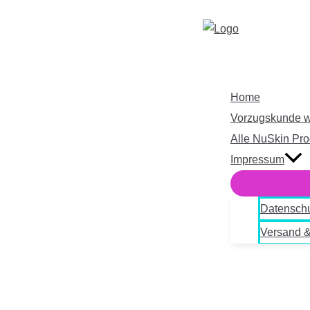
Zum
Inhalt
springen
Home
Vorzugskunde 
Alle NuSkin Pro
Impressum
Datensch
Versand &
Suchen