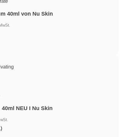
räte
um 40ml von Nu Skin
ler
 MwSt.
,54.
e
 40ml NEU I Nu Skin
er
MwSt.
L)