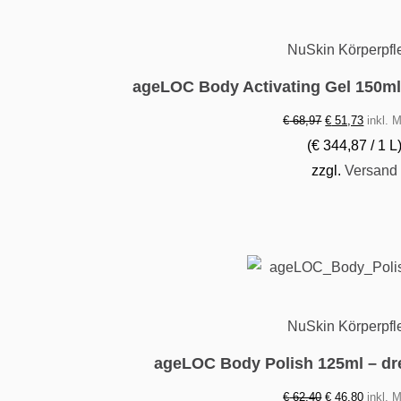
NuSkin Körperpfl
ageLOC Body Activating Gel 150ml
Ursprünglicher
Aktuell
€
68,97
€
51,73
inkl. 
Preis
Preis
(
€
344,87
/ 1 L
war:
ist:
zzgl.
Versand
€ 68,97
€ 51,73
NuSkin Körperpfl
ageLOC Body Polish 125ml – dre
Ursprünglicher
Aktuell
€
62,40
€
46,80
inkl. 