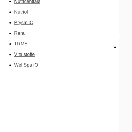
Nutricentials
Nutriol
Prysm iO
Renu
TRME
Vitalstoffe
WellSpa iO