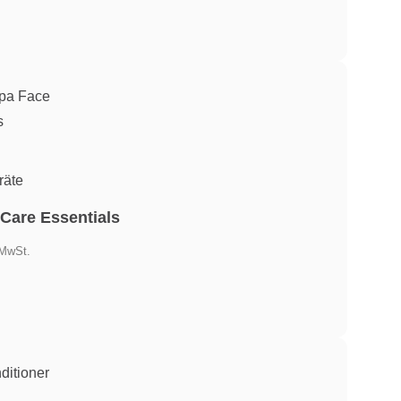
.
räte
Care Essentials
ler
 MwSt.
,63.