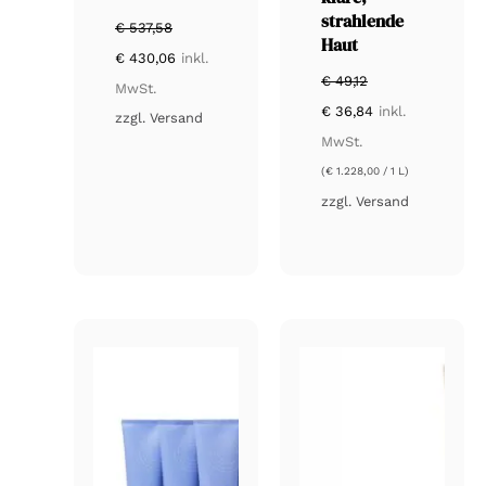
strahlende
€
537,58
Haut
Ursprünglicher
Aktueller
€
430,06
inkl.
Preis
Preis
€
49,12
war:
ist:
MwSt.
€ 537,58
€ 430,06.
Ursprünglicher
Aktueller
€
36,84
inkl.
zzgl.
Versand
Preis
Preis
war:
ist:
MwSt.
€ 49,12
€ 36,84.
(
€
1.228,00
/ 1 L)
zzgl.
Versand