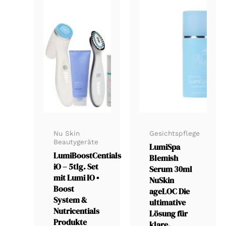
Nu Skin
Gesichtspflege
Beautygeräte
LumiSpa
LumiBoostCentials
Blemish
iO – 5tlg. Set
Serum 30ml
mit Lumi IO •
NuSkin
Boost
ageLOC Die
System &
ultimative
Nutricentials
Lösung für
Produkte
klare,