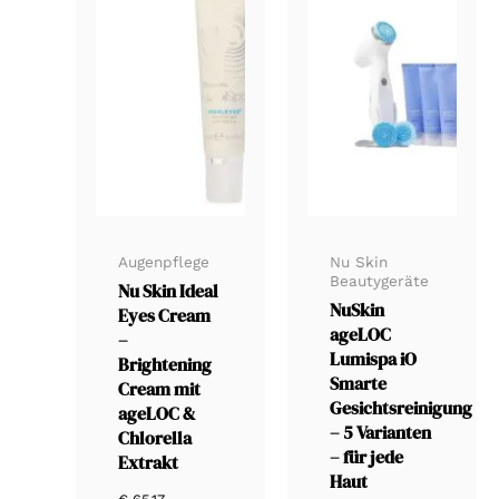
Augenpflege
Nu Skin
Beautygeräte
Nu Skin Ideal
NuSkin
Eyes Cream
ageLOC
–
Lumispa iO
Brightening
Smarte
Cream mit
Gesichtsreinigung
ageLOC &
– 5 Varianten
Chlorella
– für jede
Extrakt
Haut