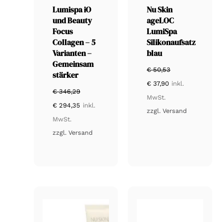
Lumispa iO
Nu Skin
und Beauty
ageLOC
Focus
LumiSpa
Collagen – 5
Silikonaufsatz
Varianten –
blau
Gemeinsam
€
50,53
stärker
Ursprünglicher
Aktueller
€
37,90
inkl.
Preis
Preis
€
346,29
war:
ist:
MwSt.
Ursprünglicher
Aktueller
€ 50,53
€ 37,90.
€
294,35
inkl.
Preis
Preis
zzgl.
Versand
war:
ist:
MwSt.
€ 346,29
€ 294,35.
zzgl.
Versand