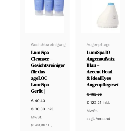
Gesichtsreinigung
Augenpflege
LumiSpa
LumiSpa IO
Cleanser –
Augenaufsatz
Gesichtsreiniger
Blau –
für das
Accent Head
ageLOC
& IdealEyes
LumiSpa
Augenpflegeset
Gerät |
€
162,95
Ursprünglicher
Aktueller
€
40,40
€
122,21
inkl.
Preis
Preis
Ursprünglicher
Aktueller
€
30,30
inkl.
war:
ist:
MwSt.
Preis
Preis
€ 162,95
€ 122,21.
war:
ist:
MwSt.
zzgl.
Versand
€ 40,40
€ 30,30.
(
€
404,00
/ 1 L)