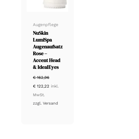
Augenpflege
NuSkin
LumiSpa
Augenaufsatz
Rose –
Accent Head
& IdealEyes
€
162,96
Ursprünglicher
Aktueller
€
122,22
inkl.
Preis
Preis
war:
ist:
MwSt.
€ 162,96
€ 122,22.
zzgl.
Versand