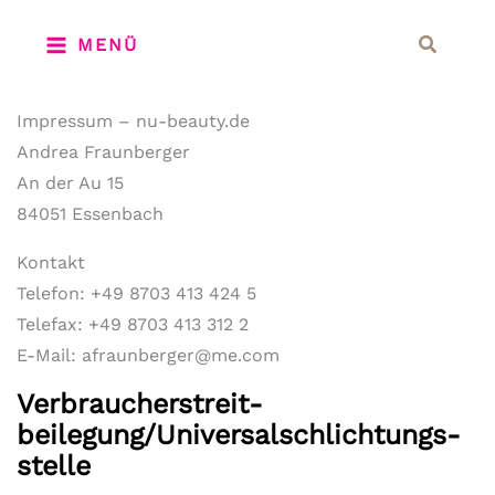
Zum
Suchen
MENÜ
Inhalt
springen
Impressum – nu-beauty.de
Andrea Fraunberger
An der Au 15
84051 Essenbach
Kontakt
Telefon: +49 8703 413 424 5
Telefax: +49 8703 413 312 2
E-Mail: afraunberger@me.com
Verbraucher­streit­
beilegung/Universal­schlichtungs­
stelle