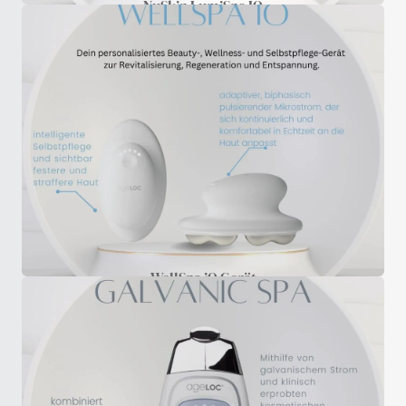
NuSkin LumiSpa IO
WellSpa iO Gerät