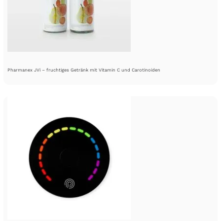
Pharmanex JVi – fruchtiges Getränk mit Vitamin C und Carotinoiden