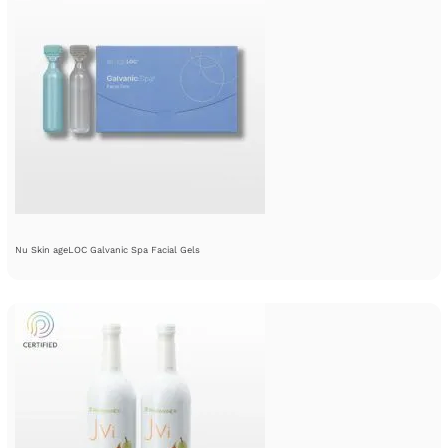
Nu Skin ageLOC Galvanic Spa Facial Gels