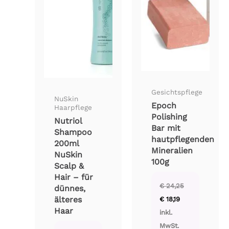
Gesichtspflege
NuSkin
Epoch
Haarpflege
Polishing
Nutriol
Bar mit
Shampoo
hautpflegenden
200ml
Mineralien
NuSkin
100g
Scalp &
Hair – für
€
24,25
dünnes,
Ursprünglicher
Aktueller
älteres
€
18,19
Preis
Preis
Haar
war:
ist:
inkl.
€ 24,25
€ 18,19.
MwSt.