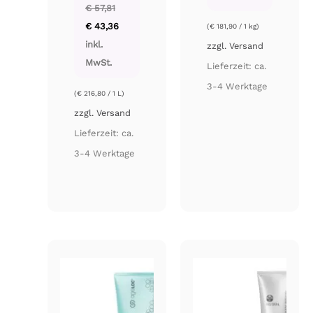
€
57,81
Ursprünglicher
Aktueller
€
43,36
(
€
181,90
/ 1 kg)
Preis
Preis
war:
ist:
inkl.
zzgl.
Versand
€ 57,81
€ 43,36.
MwSt.
Lieferzeit: ca.
3-4 Werktage
(
€
216,80
/ 1 L)
zzgl.
Versand
Lieferzeit: ca.
3-4 Werktage