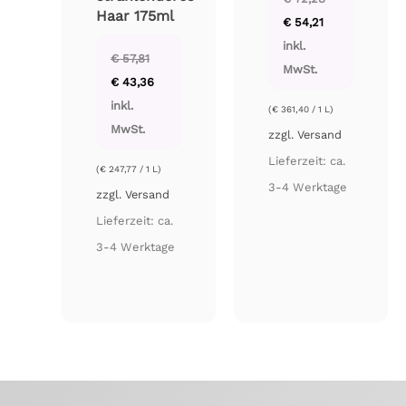
Haar 175ml
Ursprünglicher
Aktueller
€
54,21
Preis
Preis
war:
ist:
inkl.
€ 72,28
€ 54,21.
€
57,81
MwSt.
Ursprünglicher
Aktueller
€
43,36
Preis
Preis
war:
ist:
inkl.
(
€
361,40
/ 1 L)
€ 57,81
€ 43,36.
MwSt.
zzgl.
Versand
Lieferzeit: ca.
(
€
247,77
/ 1 L)
3-4 Werktage
zzgl.
Versand
Lieferzeit: ca.
3-4 Werktage