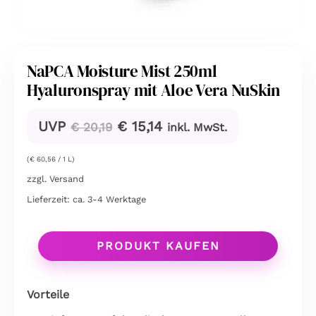
NaPCA Moisture Mist 250ml
Hyaluronspray mit Aloe Vera NuSkin
Ursprünglicher
Aktueller
UVP
€
15,14
€
20,19
inkl. MwSt.
Preis
Preis
war:
ist:
(
€
60,56
/ 1 L)
€ 20,19
€ 15,14.
zzgl.
Versand
Lieferzeit: ca. 3-4 Werktage
PRODUKT KAUFEN
Vorteile