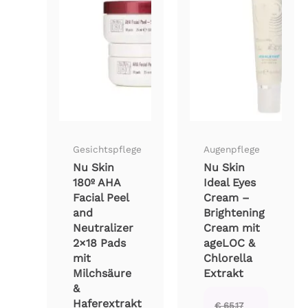
Gesichtspflege
Augenpflege
Nu Skin
Nu Skin
180º AHA
Ideal Eyes
Facial Peel
Cream –
and
Brightening
Neutralizer
Cream mit
2×18 Pads
ageLOC &
mit
Chlorella
Milchsäure
Extrakt
&
Haferextrakt
€
65,17