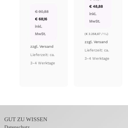
Ursprünglicher
Aktueller
€
48,88
Preis
Preis
€
90,88
war:
ist:
inkl.
Ursprünglicher
Aktueller
€ 65,17
€ 48,88.
€
68,16
Preis
Preis
MwSt.
war:
ist:
inkl.
€ 90,88
€ 68,16.
MwSt.
(
€
3.258,67
/ 1 L)
zzgl.
Versand
zzgl.
Versand
Lieferzeit: ca.
Lieferzeit: ca.
3-4 Werktage
3-4 Werktage
GUT ZU WISSEN
Datenschutz