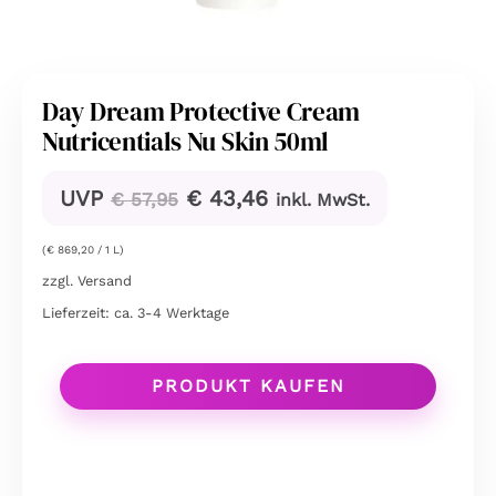
Day Dream Protective Cream
Nutricentials Nu Skin 50ml
Ursprünglicher
Aktueller
UVP
€
43,46
€
57,95
inkl. MwSt.
Preis
Preis
war:
ist:
(
€
869,20
/ 1 L)
€ 57,95
€ 43,46.
zzgl.
Versand
Lieferzeit: ca. 3-4 Werktage
PRODUKT KAUFEN