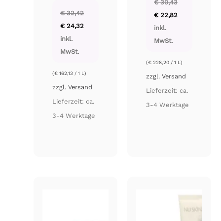
€
30,43
Ursprünglicher
Aktueller
€
32,42
€
22,82
Preis
Preis
Ursprünglicher
Aktueller
€
24,32
war:
ist:
inkl.
Preis
Preis
€ 30,43
€ 22,82.
war:
ist:
inkl.
MwSt.
€ 32,42
€ 24,32.
MwSt.
(
€
228,20
/ 1 L)
(
€
162,13
/ 1 L)
zzgl.
Versand
zzgl.
Versand
Lieferzeit: ca.
Lieferzeit: ca.
3-4 Werktage
3-4 Werktage